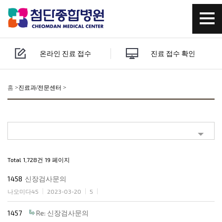
온라인 진료 접수
진료 접수 확인
홈
>
진료과/전문센터 >
Total 1,728건
19 페이지
1458
신장검사문의
나오미다45
2023-03-20
5
1457
Re: 신장검사문의