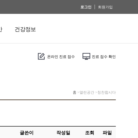
로그인
회원가입
간
건강정보
온라인 진료 접수
진료 접수 확인
홈
>
열린공간 >
칭찬합시다
글쓴이
작성일
조회
파일