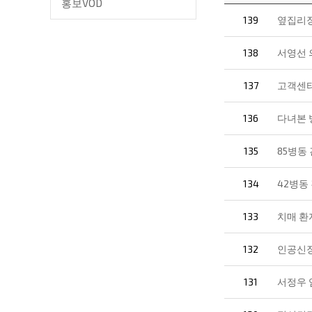
홍보VOD
139
옆집리장
138
서영선 
137
고객센
136
다녀본 
135
85병동
134
42병동
133
치매 환
132
인공신장
131
서정우 