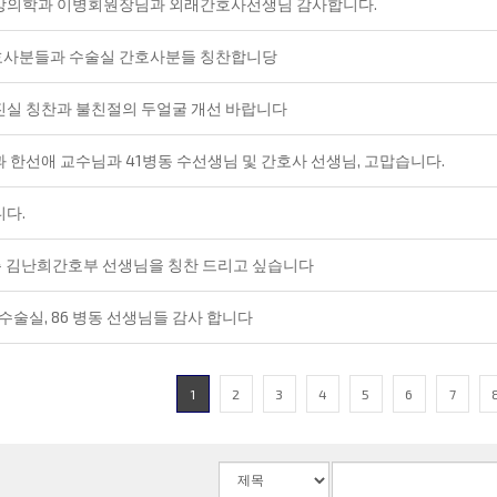
강의학과 이병회원장님과 외래간호사선생님 감사합니다.
호사분들과 수술실 간호사분들 칭찬합니당
실 칭찬과 불친절의 두얼굴 개선 바랍니다
 한선애 교수님과 41병동 수선생님 및 간호사 선생님, 고맙습니다.
다.
층 김난희간호부 선생님을 칭찬 드리고 싶습니다
 수술실, 86 병동 선생님들 감사 합니다
1
2
3
4
5
6
7